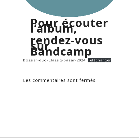
Pour écouter
l’album,
rendez-vous
sur
Bandcamp
Dossier-duo-Classiq-bazar-2024
Télécharger
Les commentaires sont fermés.