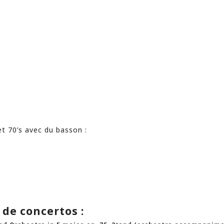
s
et 70’s avec du basson :
e concertos :