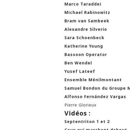
Marco Taraddei
Michael Rabinowitz
Bram van Sambeek
Alexandre Silverio
Sara Schoenbeck
Katherine Young
Bassoon Operator
Ben Wendel
Yusef Lateef
Ensemble Ménilmontant
Samuel Bondon du Groupe 
Alfonso Fernández Vargas
Pierre Glorieux
Vidéos :
Septentriton 1
et 2
Ceux qui marchent debout